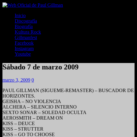
Inicio
Discografía
Biografía
Kultura Rock
Gillmanfest
Facebook
Instagram
Youtube
Sábado 7 de marzo 2009
marzo 3, 2009
0
PAUL GILLMAN (SIGUEME-REMASTER) – BUSCADOR DE
HORIZONTES.
GEISHA – NO VIOLENCIA
ALCHERA – SILENCIO INTERNO
SEXTO SONAR – SOLEDAD OCULTA
AEROSMITH – DREAM ON
KISS – DEUCE
KISS – STRUTTER
KISS – GO TO CHOOSE