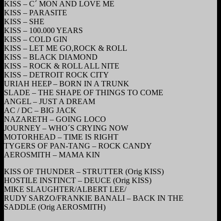
KISS – C´ MON AND LOVE ME
KISS – PARASITE
KISS – SHE
KISS – 100.000 YEARS
KISS – COLD GIN
KISS – LET ME GO,ROCK & ROLL
KISS – BLACK DIAMOND
KISS – ROCK & ROLL ALL NITE
KISS – DETROIT ROCK CITY
URIAH HEEP – BORN IN A TRUNK
SLADE – THE SHAPE OF THINGS TO COME
ANGEL – JUST A DREAM
AC / DC – BIG JACK
NAZARETH – GOING LOCO
JOURNEY – WHO´S CRYING NOW
MOTORHEAD – TIME IS RIGHT
TYGERS OF PAN-TANG – ROCK CANDY
AEROSMITH – MAMA KIN
KISS OF THUNDER – STRUTTER (Orig KISS)
HOSTILE INSTINCT – DEUCE (Orig KISS)
MIKE SLAUGHTER/ALBERT LEE/
RUDY SARZO/FRANKIE BANALI – BACK IN THE
SADDLE (Orig AEROSMITH)