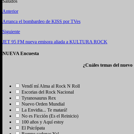
Saludos
Anterior
Arranca el bombardeo de KISS por TVes
Siguiente
JET 95 FM nueva emisora aliada a KULTURA ROCK
NUEVA Encuesta
¿Cuáles temas del nuevo
Vendí mí Alma al Rock N Roll
Escorias del Rock Nacional
Tyranosaurus Rex
Nuevo Orden Mundial
La Envidia... Te matará!
No es Ficción (Es el Reinicio)
100 años y Aquí estoy
El Psicópata
Rompe cadenas Ya!