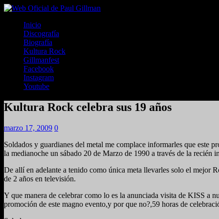
Inicio
Discografía
Biografía
Kultura Rock
Gillmanfest
Facebook
Instagram
Youtube
Kultura Rock celebra sus 19 años
marzo 17, 2009
0
Soldados y guardianes del metal me complace informarles que est
la medianoche un sábado 20 de Marzo de 1990 a través de la recién
De allí en adelante a tenido como única meta llevarles solo el mejor 
de 2 años en televisión.
Y que manera de celebrar como lo es la anunciada visita de KISS a nue
promoción de este magno evento,y por que no?,59 horas de celebrac