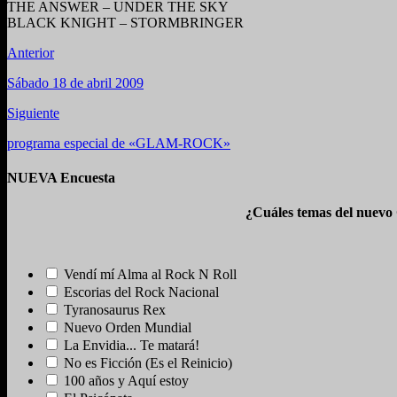
THE ANSWER – UNDER THE SKY
BLACK KNIGHT – STORMBRINGER
Anterior
Sábado 18 de abril 2009
Siguiente
programa especial de «GLAM-ROCK»
NUEVA Encuesta
¿Cuáles temas del nuevo
Vendí mí Alma al Rock N Roll
Escorias del Rock Nacional
Tyranosaurus Rex
Nuevo Orden Mundial
La Envidia... Te matará!
No es Ficción (Es el Reinicio)
100 años y Aquí estoy