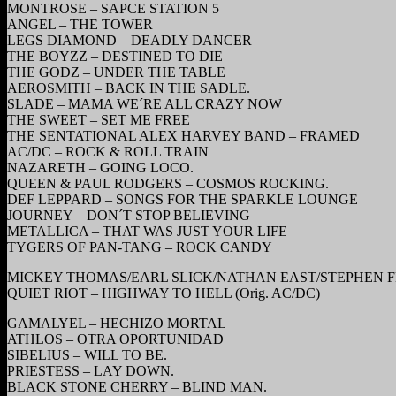
MONTROSE – SAPCE STATION 5
ANGEL – THE TOWER
LEGS DIAMOND – DEADLY DANCER
THE BOYZZ – DESTINED TO DIE
THE GODZ – UNDER THE TABLE
AEROSMITH – BACK IN THE SADLE.
SLADE – MAMA WE´RE ALL CRAZY NOW
THE SWEET – SET ME FREE
THE SENTATIONAL ALEX HARVEY BAND – FRAMED
AC/DC – ROCK & ROLL TRAIN
NAZARETH – GOING LOCO.
QUEEN & PAUL RODGERS – COSMOS ROCKING.
DEF LEPPARD – SONGS FOR THE SPARKLE LOUNGE
JOURNEY – DON´T STOP BELIEVING
METALLICA – THAT WAS JUST YOUR LIFE
TYGERS OF PAN-TANG – ROCK CANDY
MICKEY THOMAS/EARL SLICK/NATHAN EAST/STEPHEN FE
QUIET RIOT – HIGHWAY TO HELL (Orig. AC/DC)
GAMALYEL – HECHIZO MORTAL
ATHLOS – OTRA OPORTUNIDAD
SIBELIUS – WILL TO BE.
PRIESTESS – LAY DOWN.
BLACK STONE CHERRY – BLIND MAN.