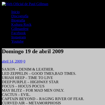
Inicio
Discografía
Biografía
Kultura Rock
Gillmanfest
Facebook
Instagram
Youtube
Domingo 19 de abril 2009
abril 14, 2009
0
SAXON – DENIM & LEATHER.
LED ZEPPELIN – GOOD TMES,BAD TIMES.
URIAH HEEP – TIME TO LIVE
DEEP PURPLE – HIGHWAY STAR
FOCUS – HOCUS POCUS
MAY BLITZ – FOR MAD MEN ONLY.
CACTUS – EVIL.
CAPTAIN BEYOND – RAGING RIVER OF FEAR.
CURVED AIR – METAMORPHOSIS