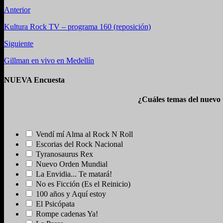
Anterior
Kultura Rock TV – programa 160 (reposición)
Siguiente
Gillman en vivo en Medellín
NUEVA Encuesta
¿Cuáles temas del nuevo
Vendí mí Alma al Rock N Roll
Escorias del Rock Nacional
Tyranosaurus Rex
Nuevo Orden Mundial
La Envidia... Te matará!
No es Ficción (Es el Reinicio)
100 años y Aquí estoy
El Psicópata
Rompe cadenas Ya!