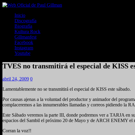
Inicio
Discografía
Biografía
Kultura Rock
Gillmanfest
Facebook
Instagram
Youtube
TVES no transmitirá el especial de KISS e
abril 24, 2009
0
Lamentablemente no se transmitirá el especial de KISS este sábado.
Por causas ajenas a la voluntad del productor y animador del pr
complaceremos a las innumerables llamadas y correos pidiendo l
Este Sábado veremos la parte III, donde podremos ver a TARJA en su
espacios del Sambil el próximo 20 de Mayo y de ARCH ENEMY el ma
Corran la voz!!