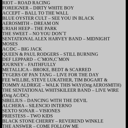
RIOT – ROAD RACING
FOREIGNER – DIRTY WHITE BOY
ACCEPT – BALL TO THE WALL
BLUE OYSTER CULT – SEE YOU IN BLACK
AEROSMITH – DREAM ON
URIAH HEEP – THE PARK
THE SWEET – NO YOU DON´T
SENTATIONAL ALEX HARVEY BAND – MIDNIGHT
MOSES
AC/DC – BIG JACK
QUEEN & PAUL RODGERS – STILL BURNING
DEF LEPPARD – C´MON,C´MON
JOURNEY – FAITHFULLY
METALLICA – BROKE, BEDT & SCARRED
TYGERS OF PAN TANG – LIVE FOR THE DAY
FEE WILLBE, STEVE LUKATHER, TIM BOGART &
TOMMY ALDRIGE – WALK THIS WAY(Orig AEROSMITH)
THE SENTATIONAL WHITSKILEER BAND – LIVE WIRE
(Orig AC/DC)
SIBELIUS – DANCING WITH THE DEVIL
ALCHERA – SILENCIO INTERNO
SEXTO SONAR – VISIONES
PRIESTESS – TWO KIDS
BLACK STONE CHERRY – REVEREND WINKLE
THE ANSWER – COME FOLLOW ME