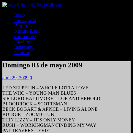
Inicio
Discografía
Biografía
Kultura Rock
Gillmanfest
Facebook
Instagram
Youtube
Domingo 03 de mayo 2009
abril 29, 2009
0
LED ZEPPELIN – WHOLE LOTTA LOVE.
THE WHO – YOUNG MAN BLUES
SIR LORD BALTIMORE – LOE AND BEHOLD
BLOODROCK – SCOTTSMAN
BECK,BOGART & APPICE – LIVING ALONE
BUDGIE – ZOOM CLUB
THIN LIZZY – IT´S ONLY MONEY
RUSH – WORKINGMAN/FINDING MY WAY
PAT TRAVERS – EVIE