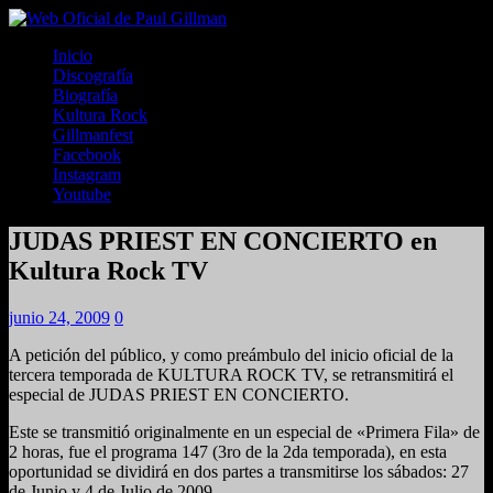
Inicio
Discografía
Biografía
Kultura Rock
Gillmanfest
Facebook
Instagram
Youtube
JUDAS PRIEST EN CONCIERTO en
Kultura Rock TV
junio 24, 2009
0
A petición del público, y como preámbulo del inicio oficial de la
tercera temporada de KULTURA ROCK TV, se retransmitirá el
especial de JUDAS PRIEST EN CONCIERTO.
Este se transmitió originalmente en un especial de «Primera Fila» de
2 horas, fue el programa 147 (3ro de la 2da temporada), en esta
oportunidad se dividirá en dos partes a transmitirse los sábados: 27
de Junio y 4 de Julio de 2009..