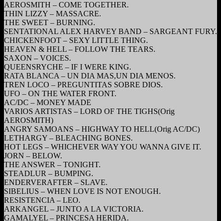
AEROSMITH – COME TOGETHER.
THIN LIZZY – MASSACRE.
THE SWEET – BURNING.
SENTATIONAL ALEX HARVEY BAND – SARGEANT FURY.
CHICKENFOOT – SEXY LITTLE THING.
HEAVEN & HELL – FOLLOW THE TEARS.
SAXON – VOICES.
QUEENSRYCHE – IF I WERE KING.
RATA BLANCA – UN DIA MAS,UN DIA MENOS.
TREN LOCO – PREGUNTITAS SOBRE DIOS.
UFO – ON THE WATER FRONT.
AC/DC – MONEY MADE
VARIOS ARTISTAS – LORD OF THE TIGHS(Orig
AEROSMITH)
ANGRY SAMOANS – HIGHWAY TO HELL(Orig AC/DC)
LETHARGY – BLEACHING BONES.
HOT LEGS – WHICHEVER WAY YOU WANNA GIVE IT.
JORN – BELOW.
THE ANSWER – TONIGHT.
STEADLUR – BUMPING.
ENDERVERAFTER – SLAVE.
SIBELIUS – WHEN LOVE IS NOT ENOUGH.
RESISTENCIA – LEO.
ARKANGEL – JUNTO A LA VICTORIA.
GAMALYEL – PRINCESA HERIDA.