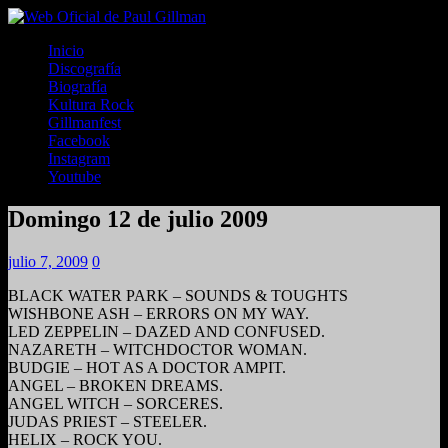
Inicio
Discografía
Biografía
Kultura Rock
Gillmanfest
Facebook
Instagram
Youtube
Domingo 12 de julio 2009
julio 7, 2009
0
BLACK WATER PARK – SOUNDS & TOUGHTS
WISHBONE ASH – ERRORS ON MY WAY.
LED ZEPPELIN – DAZED AND CONFUSED.
NAZARETH – WITCHDOCTOR WOMAN.
BUDGIE – HOT AS A DOCTOR AMPIT.
ANGEL – BROKEN DREAMS.
ANGEL WITCH – SORCERES.
JUDAS PRIEST – STEELER.
HELIX – ROCK YOU.