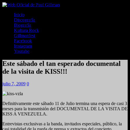
Inicio
Discografía
Biografía
Kultura Rock
Gillmanfest
Facebook
Instagram
Youtube
Este sábado el tan esperado documental
de la visita de KISS!!!
julio 7, 2009
0
Definitivamente este sábado 11 de Julio termina una espera de casi 3
meses para la transmisión del DOCUMENTAL DE LA VISITA DE
KISS A VENEZUELA.
Entrevistas exclusivas a la banda, invitados especiales, público, la
casi totalidad de la rueda de prensa y extractos del concierto.