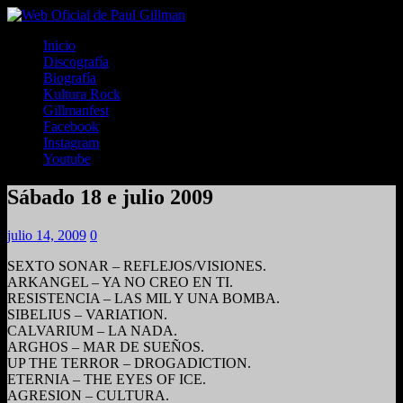
Inicio
Discografía
Biografía
Kultura Rock
Gillmanfest
Facebook
Instagram
Youtube
Sábado 18 e julio 2009
julio 14, 2009
0
SEXTO SONAR – REFLEJOS/VISIONES.
ARKANGEL – YA NO CREO EN TI.
RESISTENCIA – LAS MIL Y UNA BOMBA.
SIBELIUS – VARIATION.
CALVARIUM – LA NADA.
ARGHOS – MAR DE SUEÑOS.
UP THE TERROR – DROGADICTION.
ETERNIA – THE EYES OF ICE.
AGRESION – CULTURA.