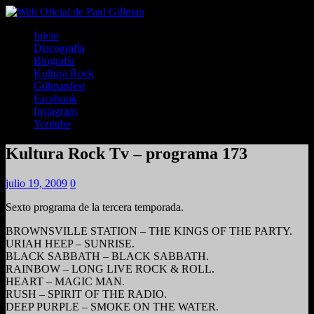
Inicio
Discografía
Biografía
Kultura Rock
Gillmanfest
Facebook
Instagram
Youtube
Kultura Rock Tv – programa 173
julio 19, 2009
0
Sexto programa de la tercera temporada.
BROWNSVILLE STATION – THE KINGS OF THE PARTY.
URIAH HEEP – SUNRISE.
BLACK SABBATH – BLACK SABBATH.
RAINBOW – LONG LIVE ROCK & ROLL.
HEART – MAGIC MAN.
RUSH – SPIRIT OF THE RADIO.
DEEP PURPLE – SMOKE ON THE WATER.