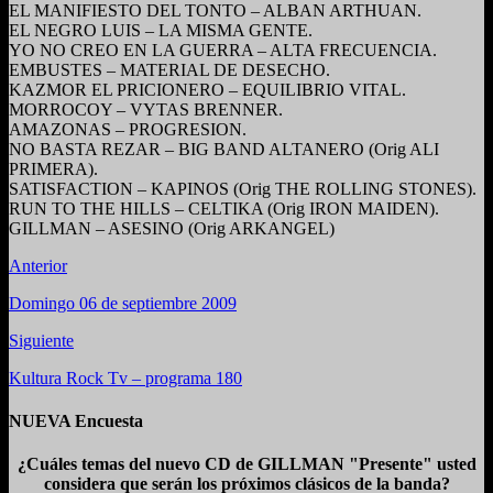
EL MANIFIESTO DEL TONTO – ALBAN ARTHUAN.
EL NEGRO LUIS – LA MISMA GENTE.
YO NO CREO EN LA GUERRA – ALTA FRECUENCIA.
EMBUSTES – MATERIAL DE DESECHO.
KAZMOR EL PRICIONERO – EQUILIBRIO VITAL.
MORROCOY – VYTAS BRENNER.
AMAZONAS – PROGRESION.
NO BASTA REZAR – BIG BAND ALTANERO (Orig ALI
PRIMERA).
SATISFACTION – KAPINOS (Orig THE ROLLING STONES).
RUN TO THE HILLS – CELTIKA (Orig IRON MAIDEN).
GILLMAN – ASESINO (Orig ARKANGEL)
Anterior
Domingo 06 de septiembre 2009
Siguiente
Kultura Rock Tv – programa 180
NUEVA Encuesta
¿Cuáles temas del nuevo CD de GILLMAN "Presente" usted
considera que serán los próximos clásicos de la banda?