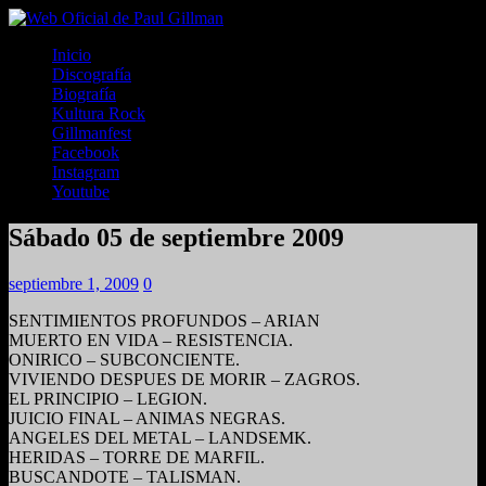
Inicio
Discografía
Biografía
Kultura Rock
Gillmanfest
Facebook
Instagram
Youtube
Sábado 05 de septiembre 2009
septiembre 1, 2009
0
SENTIMIENTOS PROFUNDOS – ARIAN
MUERTO EN VIDA – RESISTENCIA.
ONIRICO – SUBCONCIENTE.
VIVIENDO DESPUES DE MORIR – ZAGROS.
EL PRINCIPIO – LEGION.
JUICIO FINAL – ANIMAS NEGRAS.
ANGELES DEL METAL – LANDSEMK.
HERIDAS – TORRE DE MARFIL.
BUSCANDOTE – TALISMAN.