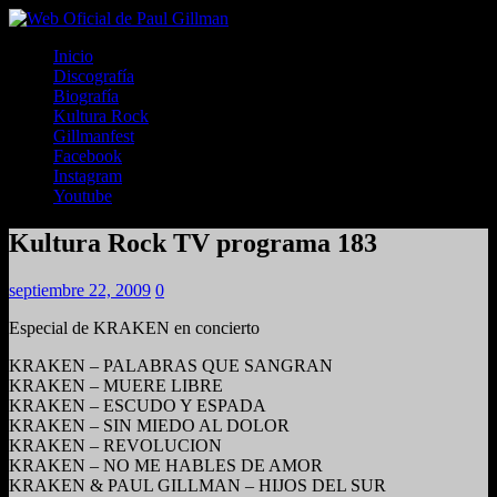
Inicio
Discografía
Biografía
Kultura Rock
Gillmanfest
Facebook
Instagram
Youtube
Kultura Rock TV programa 183
septiembre 22, 2009
0
Especial de KRAKEN en concierto
KRAKEN – PALABRAS QUE SANGRAN
KRAKEN – MUERE LIBRE
KRAKEN – ESCUDO Y ESPADA
KRAKEN – SIN MIEDO AL DOLOR
KRAKEN – REVOLUCION
KRAKEN – NO ME HABLES DE AMOR
KRAKEN & PAUL GILLMAN – HIJOS DEL SUR