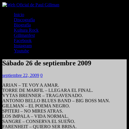
Inicio
Discografía
Biografía
Kultura Rock
Gillmanfest
Facebook
Instagram
Youtube
Sábado 26 de septiembre 2009
septiembre 22, 2009
0
ARIAN – TE VOY A AMAR.
TORRE DE MARFIL – LLEGARA EL FINAL.
VYTAS BRENNER – TRAGAVENADO.
ANTONIO BELLO BLUES BAND – BIG BOSS MAN.
GILLMAN – EL POEMA NEGRO.
SPITERI – NO MIRES ATRAS.
LOS IMPALA – VIDA NORMAL.
SANGRE – CONSERVA EL SUEÑO.
FARENHEIT – QUIERO SER BRISA.