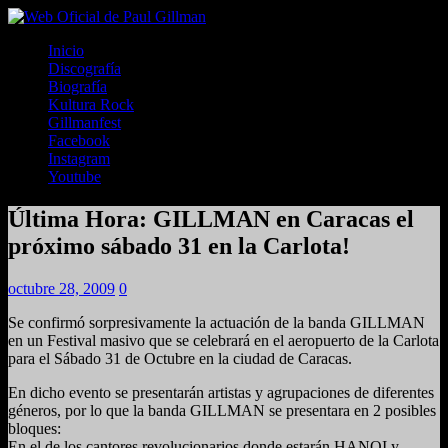
Inicio
Discografía
Biografía
Kultura Rock
Gillmanfest
Facebook
Instagram
Youtube
Última Hora: GILLMAN en Caracas el
próximo sábado 31 en la Carlota!
octubre 28, 2009
0
Se confirmó sorpresivamente la actuación de la banda GILLMAN
en un Festival masivo que se celebrará en el aeropuerto de la Carlota
para el Sábado 31 de Octubre en la ciudad de Caracas.
En dicho evento se presentarán artistas y agrupaciones de diferentes
géneros, por lo que la banda GILLMAN se presentara en 2 posibles
bloques:
En el de los cantores revolucionarios donde estarán HANOI y