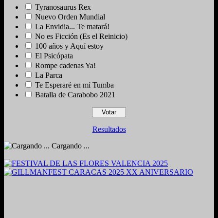
Tyranosaurus Rex
Nuevo Orden Mundial
La Envidia... Te matará!
No es Ficción (Es el Reinicio)
100 años y Aquí estoy
El Psicópata
Rompe cadenas Ya!
La Parca
Te Esperaré en mí Tumba
Batalla de Carabobo 2021
Resultados
Cargando ...
2024. Grabado y Mezclado en Valencia, Venezuela.