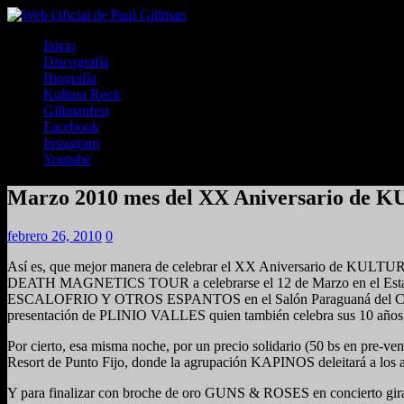
Inicio
Discografía
Biografía
Kultura Rock
Gillmanfest
Facebook
Instagram
Youtube
Marzo 2010 mes del XX Aniversario de
febrero 26, 2010
0
Así es, que mejor manera de celebrar el XX Aniversario de KULT
DEATH MAGNETICS TOUR a celebrarse el 12 de Marzo en el Estadio de
ESCALOFRIO Y OTROS ESPANTOS en el Salón Paraguaná del Club Bah
presentación de PLINIO VALLES quien también celebra sus 1
Por cierto, esa misma noche, por un precio solidario (50 bs en pre-
Resort de Punto Fijo, donde la agrupación KAPINOS deleitará a 
Y para finalizar con broche de oro GUNS & ROSES en conciert