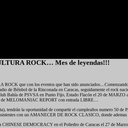
 KULTURA ROCK… Mes de leyendas!!!
URA ROCK que con los eventos que han sido anunciados…Comenzando 
 Béisbol de la Rinconada en Caracas, seguidamente el rock nacional
ía de PSVSA en Punto Fijo, Estado Flacón el 20 de MARZO a parti
0 años de MELOMANIAC REPORT con entrada LIBRE…
venta), tendrán la oportunidad de compartir el cumpleaños numero 50 
los asistentes con un AMANECER DE ROCK CLASICO, donde ademas se 
o gira CHINESE DEMOCRACY en el Poliedro de Caracas el 27 de M