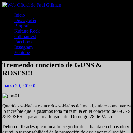
Inicio
Discografía
Biografía
Kultura Rock
Gillmanfest
Facebook
Instagram
Youtube
Tremendo concierto de GUNS &
ROSES!!!
marzo 29, 2010
0
Queridas soldadas y queridos soldados del metal, quiero comentarles
lo increíble que la pasamos toda mi familia en el concierto de GUNS
& ROSES la pasada madrugada del Domingo 28 de Marzo.
Debo confesarles que nunca fui seguidor de la banda en el pasado y
asumí la responsabilidad de la promoción de este evento al recibir