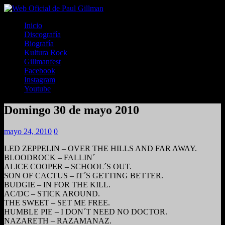
Inicio
Discografía
Biografía
Kultura Rock
Gillmanfest
Facebook
Instagram
Youtube
Domingo 30 de mayo 2010
mayo 24, 2010
0
LED ZEPPELIN – OVER THE HILLS AND FAR AWAY.
BLOODROCK – FALLIN´
ALICE COOPER – SCHOOL´S OUT.
SON OF CACTUS – IT´S GETTING BETTER.
BUDGIE – IN FOR THE KILL.
AC/DC – STICK AROUND.
THE SWEET – SET ME FREE.
HUMBLE PIE – I DON´T NEED NO DOCTOR.
NAZARETH – RAZAMANAZ.