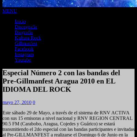
MENU
Inicio
Discografía
Biografía
Kultura Rock
Gillmanfest
Facebook
Instagram
Youtube
Especial Número 2 con las bandas del
Pre-Gillmanfest Aragua 2010 en EL
IDIOMA DEL ROCK
mayo 27, 2010
0
Este sábado 29 de Mayo, a través de el sistema de RNV ACTIVA
con sus 15 emisoras a nivel nacional y RNV REGION CENTRAL
90.5 FM (Carabobo, Aragua, Cojedes y Guárico) se estará
transmitiendo el 2do especial con las bandas participantes e invitadas
al Pre-GILLMANFEST a realizarse el Domingo 6 de Junio en la