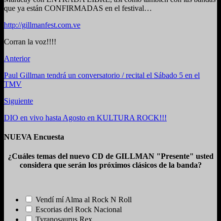
que ya están CONFIRMADAS en el festival…
http://gillmanfest.com.ve
Corran la voz!!!!
Anterior
Paul Gillman tendrá un conversatorio / recital el Sábado 5 en el
TMV
Siguiente
DIO en vivo hasta Agosto en KULTURA ROCK!!!
NUEVA Encuesta
¿Cuáles temas del nuevo CD de GILLMAN "Presente" usted
considera que serán los próximos clásicos de la banda?
Vendí mí Alma al Rock N Roll
Escorias del Rock Nacional
Tyranosaurus Rex