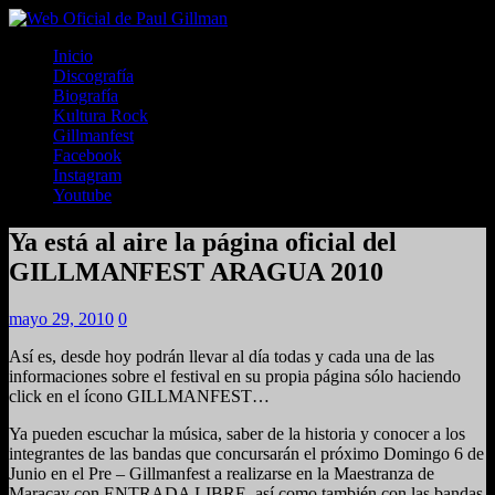
Inicio
Discografía
Biografía
Kultura Rock
Gillmanfest
Facebook
Instagram
Youtube
Ya está al aire la página oficial del
GILLMANFEST ARAGUA 2010
mayo 29, 2010
0
Así es, desde hoy podrán llevar al día todas y cada una de las
informaciones sobre el festival en su propia página sólo haciendo
click en el ícono GILLMANFEST…
Ya pueden escuchar la música, saber de la historia y conocer a los
integrantes de las bandas que concursarán el próximo Domingo 6 de
Junio en el Pre – Gillmanfest a realizarse en la Maestranza de
Maracay con ENTRADA LIBRE, así como también con las bandas