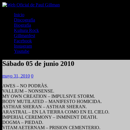
Inicio
Discografía
Biografía
Kultura Rock
Gillmanfest
Facebook
Instagram
Youtube
Sábado 05 de junio 2010
mayo 31, 2010
0
AWES – NO PODRÀS.
VALLIUM – NONSENSE.
MY OWN CREATION – IMPULSIVE STORM.
BODY MUTILATED – MANIFESTO HOMICIDA.
ASTHAR SHERAN – ASTHAR SHERAN.
ARASTRAL – EN LA TIERRA COMO EN EL CIELO.
IMPERIAL CEREMONY – INMINENT DEATH.
DOGMA – PIEDAD.
VITAM AETERNAM – PRISION CEMENTERIO.