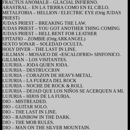
FRACTUS ANOMALII – GLACIAL INFIERNO.
ARASTRAL – EN LA TIERRA COMO EN EL CIELO.
METALFOBIA – HELLION / ELECTRIC EYE (Orig JUDAS
PRIEST)
JUDAS PRIEST – BREAKING THE LAW.
JUDAS PRIEST – YOU GOT ANOTHER THING COMING
JUDAS PRIEST – HELL BENT FOR LEATHER
EPITAFIO – ZOMBIE (Orig ARKANGEL)
SEXTO SONAR – SOLEDAD OCULTA.
HOLY DIVER – THE LAST IN LINE.
GILLMAN – MOSAICO DE «ESCALOFRIO» SINFONICO.
GILLMAN – LOS VISITANTES.
LUJURIA – JODA QUIEN JODA.
LUJURIA – DESTRUCCION
LUJURIA – CORAZON DE HEAVY-METAL.
LUJURIA – LA FUERZA DEL ROCK
LUJURIA – NOCHE DE ROCK & ROLL
LUJURIA – DEJAD QUE LOS NIÑOS SE ACERQUEN A MI.
LUJURIA – HIJOS DE LA FURIA.
DIO – MISTREADED.
DIO – GUITAR SOLO.
DIO – THE LAST IN LINE.
DIO – RAINBOW IN THE DARK.
DIO – THE MOB RULES.
DIO – MAN ON THE SILVER MOUNTAIN.