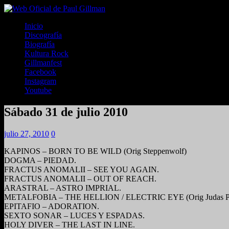
Inicio
Discografía
Biografía
Kultura Rock
Gillmanfest
Facebook
Instagram
Youtube
Sábado 31 de julio 2010
julio 27, 2010
0
KAPINOS – BORN TO BE WILD (Orig Steppenwolf)
DOGMA – PIEDAD.
FRACTUS ANOMALII – SEE YOU AGAIN.
FRACTUS ANOMALII – OUT OF REACH.
ARASTRAL – ASTRO IMPRIAL.
METALFOBIA – THE HELLION / ELECTRIC EYE (Orig Judas Pr
EPITAFIO – ADORATION.
SEXTO SONAR – LUCES Y ESPADAS.
HOLY DIVER – THE LAST IN LINE.