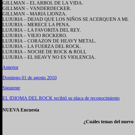
GILLMAN – EL ARBOL DE LA VIDA.
GILLMAN – VANDERDECKER.
GILLMAN – MARIA LIONZA.
LUJURIA – DEJAD QUE LOS NIÑOS SE ACERQUEN A MI.
LUJURIA – MERECE LA PENA.
LUJURIA – LA FAVORITA DEL REY.
LUJURIA – VIEJO ROCKERO.
LUJURIA – CORAZON DE HEAVY METAL.
LUJURIA – LA FUERZA DEL ROCK.
LUJURIA – NOCHE DE ROCK & ROLL
LUJURIA – EL HEAVY NO ES VIOLENCIA.
Anterior
Domingo 01 de agosto 2010
Siguiente
EL IDIOMA DEL ROCK recibió su placa de reconocimiento
NUEVA Encuesta
¿Cuáles temas del nuevo