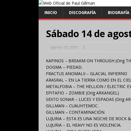
INICIO
DISCOGRAFÍA
BIOGRAFÍA
Sábado 14 de agos
agosto 10, 2010
0
KAPINOS – BREAKM ON THROUGH (Orig T
DOGMA – PIEDAD.
FRACTUS ANOMALII – GLACIAL INFIERNO
ARASRAL – EN LA TIERRA COMO EN EL CIE
METALFOBIA – THE HELLION / ELECTRIC EYE
EPITAFIO – ZOMBIE (Orig ARKANGEL)
SEXTO SONAR – LUCES Y ESPADAS (Orig A
GILLMAN – CUAUHTEMOC.
GILLMAN – CONTAMINACIÓN.
LUJURIA – ESTA ES UNA NOCHE DE ROCK 
LUJURIA – EL HEAVY NO ES VIOLENCIA.