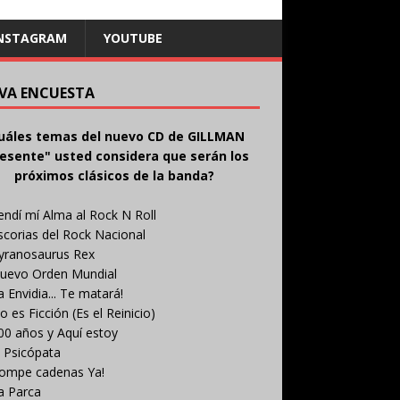
NSTAGRAM
YOUTUBE
VA ENCUESTA
uáles temas del nuevo CD de GILLMAN
esente" usted considera que serán los
próximos clásicos de la banda?
endí mí Alma al Rock N Roll
scorias del Rock Nacional
yranosaurus Rex
uevo Orden Mundial
a Envidia... Te matará!
o es Ficción (Es el Reinicio)
00 años y Aquí estoy
l Psicópata
ompe cadenas Ya!
a Parca