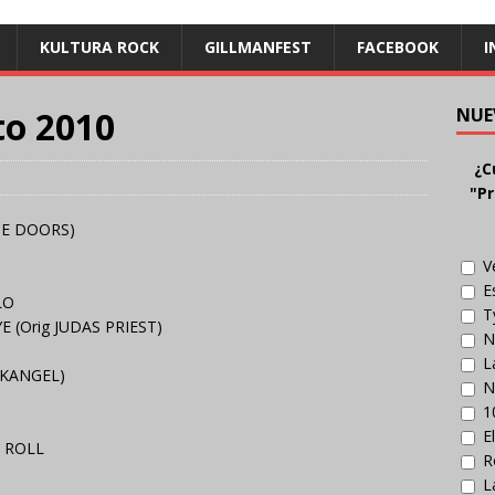
KULTURA ROCK
GILLMANFEST
FACEBOOK
I
to 2010
NUE
¿C
"Pr
HE DOORS)
V
E
LO
T
 (Orig JUDAS PRIEST)
N
L
RKANGEL)
N
1
E
& ROLL
R
L