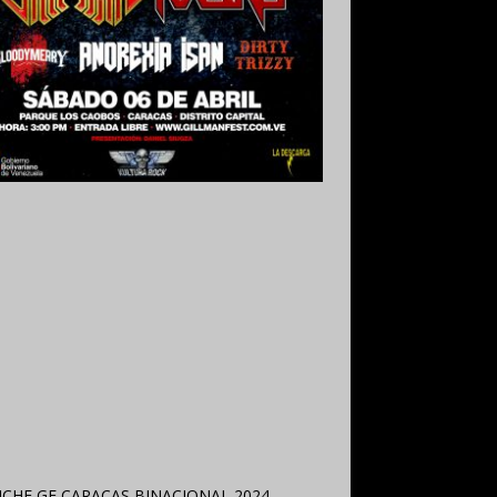
 Grabado y Mezclado en Valencia,
uela.