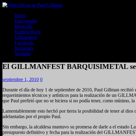
Inicio
Discografía
Biografía
Kultura Rock
Gillmanfest
Facebook
Instagram
Youtube
El GILLMANFEST BARQUISIMETAL será
septiembre 1, 2010
0
Durante el día de hoy 1 de septiembre de 2010, Paul Gillman recibió 
requerimientos técnicos y artísticos para la realización de un GILLMA
que Paul prefirió que no se hiciera si no podía tener, como mínimo, la
Lamentablemente esto hechó por tierra la posibilidad de tener al 
adelantadas por el propio Paul.
Sin embargo, la alcaldesa mantuvo su promesa de darle a el estado Lar
presupuesto definitivo y fecha para la realización del GILLMAN