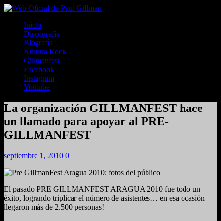
Inicio
Discografía
Biografía
Kultura Rock
Gillmanfest
Facebook
Instagram
Youtube
La organización GILLMANFEST hace
un llamado para apoyar al PRE-
GILLMANFEST
septiembre 1, 2010
0
El pasado PRE GILLMANFEST ARAGUA 2010 fue todo un
éxito, logrando triplicar el número de asistentes… en esa ocasión
llegaron más de 2.500 personas!