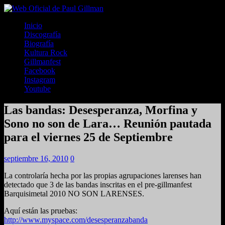
Inicio
Discografía
Biografía
Kultura Rock
Gillmanfest
Facebook
Instagram
Youtube
Las bandas: Desesperanza, Morfina y
Sono no son de Lara… Reunión pautada
para el viernes 25 de Septiembre
septiembre 16, 2010
0
La controlaría hecha por las propias agrupaciones larenses han
detectado que 3 de las bandas inscritas en el pre-gillmanfest
Barquisimetal 2010 NO SON LARENSES.
Aquí están las pruebas:
http://www.myspace.com/desesperanzabanda