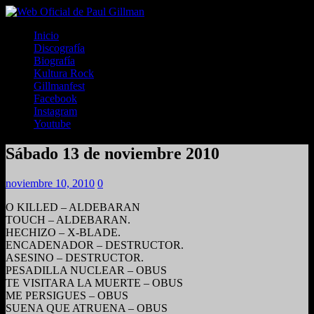
Inicio
Discografía
Biografía
Kultura Rock
Gillmanfest
Facebook
Instagram
Youtube
Sábado 13 de noviembre 2010
noviembre 10, 2010
0
O KILLED – ALDEBARAN
TOUCH – ALDEBARAN.
HECHIZO – X-BLADE.
ENCADENADOR – DESTRUCTOR.
ASESINO – DESTRUCTOR.
PESADILLA NUCLEAR – OBUS
TE VISITARA LA MUERTE – OBUS
ME PERSIGUES – OBUS
SUENA QUE ATRUENA – OBUS