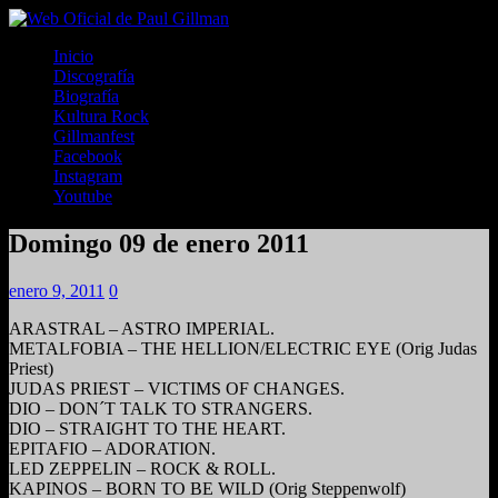
Inicio
Discografía
Biografía
Kultura Rock
Gillmanfest
Facebook
Instagram
Youtube
Domingo 09 de enero 2011
enero 9, 2011
0
ARASTRAL – ASTRO IMPERIAL.
METALFOBIA – THE HELLION/ELECTRIC EYE (Orig Judas
Priest)
JUDAS PRIEST – VICTIMS OF CHANGES.
DIO – DON´T TALK TO STRANGERS.
DIO – STRAIGHT TO THE HEART.
EPITAFIO – ADORATION.
LED ZEPPELIN – ROCK & ROLL.
KAPINOS – BORN TO BE WILD (Orig Steppenwolf)