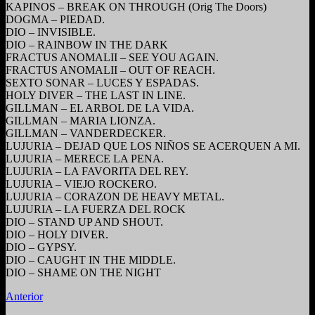
KAPINOS – BREAK ON THROUGH (Orig The Doors)
DOGMA – PIEDAD.
DIO – INVISIBLE.
DIO – RAINBOW IN THE DARK
FRACTUS ANOMALII – SEE YOU AGAIN.
FRACTUS ANOMALII – OUT OF REACH.
SEXTO SONAR – LUCES Y ESPADAS.
HOLY DIVER – THE LAST IN LINE.
GILLMAN – EL ARBOL DE LA VIDA.
GILLMAN – MARIA LIONZA.
GILLMAN – VANDERDECKER.
LUJURIA – DEJAD QUE LOS NIÑOS SE ACERQUEN A MI.
LUJURIA – MERECE LA PENA.
LUJURIA – LA FAVORITA DEL REY.
LUJURIA – VIEJO ROCKERO.
LUJURIA – CORAZON DE HEAVY METAL.
LUJURIA – LA FUERZA DEL ROCK
DIO – STAND UP AND SHOUT.
DIO – HOLY DIVER.
DIO – GYPSY.
DIO – CAUGHT IN THE MIDDLE.
DIO – SHAME ON THE NIGHT
Anterior