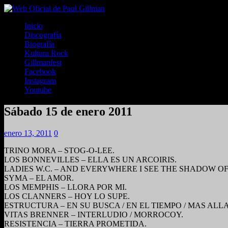
Inicio
Discografía
Biografía
Kultura Rock
Gillmanfest
Facebook
Instagram
Youtube
Sábado 15 de enero 2011
enero 13, 2011
0
TRINO MORA – STOG-O-LEE.
LOS BONNEVILLES – ELLA ES UN ARCOIRIS.
LADIES W.C. – AND EVERYWHERE I SEE THE SHADOW OF 
SYMA – EL AMOR.
LOS MEMPHIS – LLORA POR MI.
LOS CLANNERS – HOY LO SUPE.
ESTRUCTURA – EN SU BUSCA / EN EL TIEMPO / MAS ALL
VITAS BRENNER – INTERLUDIO / MORROCOY.
RESISTENCIA – TIERRA PROMETIDA.