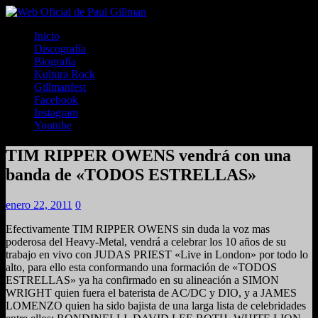
Inicio
Discografía
Biografía
Kultura Rock
Gillmanfest
Facebook
Instagram
Youtube
TIM RIPPER OWENS vendrá con una
banda de «TODOS ESTRELLAS»
enero 22, 2011
0
Efectivamente TIM RIPPER OWENS sin duda la voz mas
poderosa del Heavy-Metal, vendrá a celebrar los 10 años de su
trabajo en vivo con JUDAS PRIEST «Live in London» por todo lo
alto, para ello esta conformando una formación de «TODOS
ESTRELLAS» ya ha confirmado en su alineación a SIMON
WRIGHT quien fuera el baterista de AC/DC y DIO, y a JAMES
LOMENZO quien ha sido bajista de una larga lista de celebridades