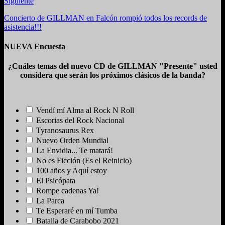
Siguiente
Concierto de GILLMAN en Falcón rompió todos los records de
asistencia!!!
NUEVA Encuesta
¿Cuáles temas del nuevo CD de GILLMAN "Presente" usted
considera que serán los próximos clásicos de la banda?
Vendí mí Alma al Rock N Roll
Escorias del Rock Nacional
Tyranosaurus Rex
Nuevo Orden Mundial
La Envidia... Te matará!
No es Ficción (Es el Reinicio)
100 años y Aquí estoy
El Psicópata
Rompe cadenas Ya!
La Parca
Te Esperaré en mí Tumba
Batalla de Carabobo 2021