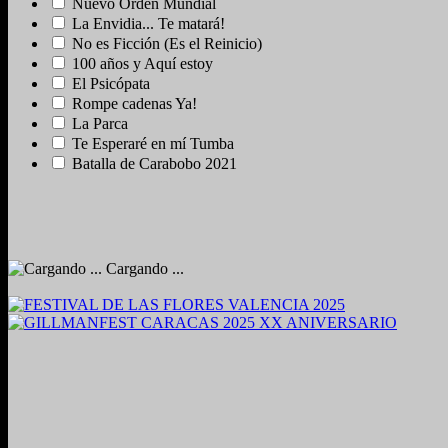
Nuevo Orden Mundial
La Envidia... Te matará!
No es Ficción (Es el Reinicio)
100 años y Aquí estoy
El Psicópata
Rompe cadenas Ya!
La Parca
Te Esperaré en mí Tumba
Batalla de Carabobo 2021
Cargando ...
2024. Grabado y Mezclado en Valencia, Venezuela.