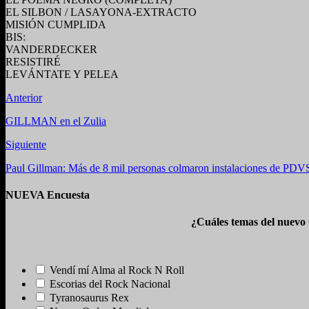
EL SILBON / LASAYONA-EXTRACTO
MISIÓN CUMPLIDA
BIS:
VANDERDECKER
RESISTIRÉ
LEVÁNTATE Y PELEA
Anterior
GILLMAN en el Zulia
Siguiente
Paul Gillman: Más de 8 mil personas colmaron instalaciones de PD
NUEVA Encuesta
¿Cuáles temas del nuevo
Vendí mí Alma al Rock N Roll
Escorias del Rock Nacional
Tyranosaurus Rex