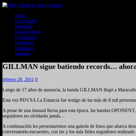
Inicio
Discografía
Biografía
Kultura Rock
Gillmanfest
Facebook
Instagram
Youtube
GILLMAN sigue batiendo records… ahora le
febrero 28, 2011
0
Luego de 17 años de ausencia, la banda GILLMAN llegó a Maracaibo 
Esta vez PDVSA La Estancia fue testigo de las más de 8 mil personas 
A pesar de una inusual lluvia para esta época, las bandas OPONENT
seguidores no olvidarán jamás…
A continuación les presentaremos una galería de fotos que abarca desd
conversatorio-encuentro, con las y los más fieles seguidores realizado 