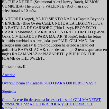
EL CURANDERO (Sentational Alex Harvey Band), MISION
CUMPLIDA (The Godz) y VALIENTE (Riot) han sido
seleccionadas 10 más:
LA TORRE (Angel), YA NO SIENTO NADA (Captain Beyond),
VENCERE (Blue Oyster Cult), UNETE A LA LEGION (UFO),
LA BATALLA DE CARBOBO (Thin Lizzy), PROYECTO
HAARP (Montrose), CARRERA CONTRA EL DIABLO (Black
Oak), CIVILIZADOS PARA MATAR (Budgie), todas las letras
han sido cambiadas o arregladas por PAUL GILLMAN. Los
arreglos musicales y la pre-producción ha estado a cargo del
guitarrista RAFAEL AGAR, cabe destacar que 2 temas quedaron en
ingles RAZAMANAZ de NAZARETH y BURN ON THE
FLAME de THE SWEET…
Corran la voz!!!
Anterior
Overkill tocara en Caracas SOLO PARA 600 PERSONAS!!
Siguiente
Continúa este fin de semana los especiales del GILLMANFEST
Caracas 2011 por KULTURA ROCK y EL IDIOMA DEL
ROCK!!!