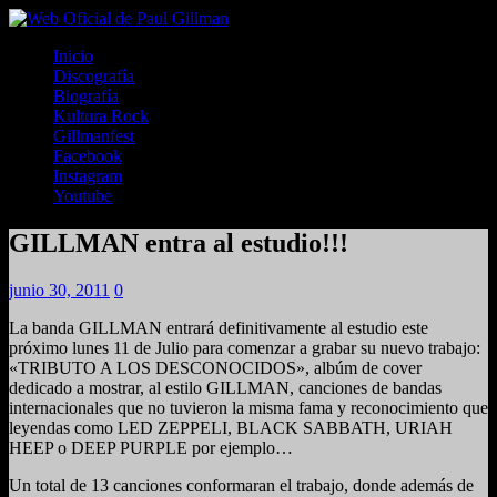
Inicio
Discografía
Biografía
Kultura Rock
Gillmanfest
Facebook
Instagram
Youtube
GILLMAN entra al estudio!!!
junio 30, 2011
0
La banda GILLMAN entrará definitivamente al estudio este
próximo lunes 11 de Julio para comenzar a grabar su nuevo trabajo:
«TRIBUTO A LOS DESCONOCIDOS», albúm de cover
dedicado a mostrar, al estilo GILLMAN, canciones de bandas
internacionales que no tuvieron la misma fama y reconocimiento que
leyendas como LED ZEPPELI, BLACK SABBATH, URIAH
HEEP o DEEP PURPLE por ejemplo…
Un total de 13 canciones conformaran el trabajo, donde además de