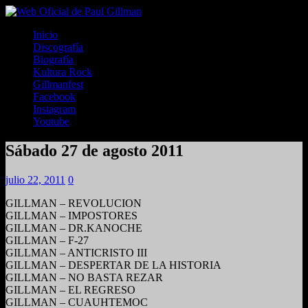
Inicio
Discografía
Biografía
Kultura Rock
Gillmanfest
Facebook
Instagram
Youtube
Sábado 27 de agosto 2011
julio 22, 2011
0
GILLMAN – REVOLUCION
GILLMAN – IMPOSTORES
GILLMAN – DR.KANOCHE
GILLMAN – F-27
GILLMAN – ANTICRISTO III
GILLMAN – DESPERTAR DE LA HISTORIA
GILLMAN – NO BASTA REZAR
GILLMAN – EL REGRESO
GILLMAN – CUAUHTEMOC