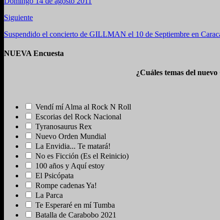
Domingo 14 de agosto 2011
Siguiente
Suspendido el concierto de GILLMAN el 10 de Septiembre en Carac
NUEVA Encuesta
¿Cuáles temas del nuevo
Vendí mí Alma al Rock N Roll
Escorias del Rock Nacional
Tyranosaurus Rex
Nuevo Orden Mundial
La Envidia... Te matará!
No es Ficción (Es el Reinicio)
100 años y Aquí estoy
El Psicópata
Rompe cadenas Ya!
La Parca
Te Esperaré en mí Tumba
Batalla de Carabobo 2021