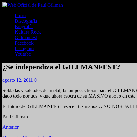
Inicio
Discografía
Biografía
Kultura Rock
Gillmanfest
Facebook
Instagram
Youtube
¿Se independiza el GILLMANFEST?
agosto 12, 2011
0
Soldadas y soldados del metal, faltan pocas horas para el GILLMANF
dado todo por uds, y que ahora espera de su MASIVO apoyo en este p
El futuro del GILLMANFEST esta en tus manos… NO NOS FALL
Paul Gillman
Anterior