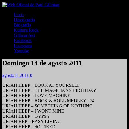
Inicio
Discografía
Biografía
Kultura Rock
Gillmanfest
Facebook
Instagram
Youtube
Domingo 14 de agosto 2011
agosto 8, 2011
0
URIAH HEEP – LOOK AT YOURSELF
URIAH HEEP – THE MAGICIANS BIRTHDAY
URIAH HEEP – LOVE MACHINE
URIAH HEEP – ROCK & ROLL MEDLEY ‘ 74
URIAH HEEP – SOMETHING OR NOTHING
URIAH HEEP – I WONT MIND
URIAH HEEP – GYPSY
URIAH HEP – EASY LIVING
URIAH HEEP – SO TIRED