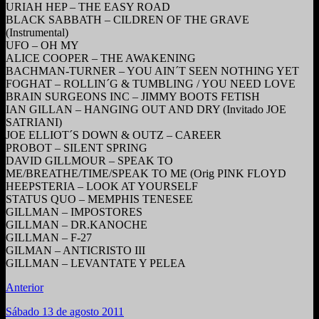
URIAH HEP – THE EASY ROAD
BLACK SABBATH – CILDREN OF THE GRAVE
(Instrumental)
UFO – OH MY
ALICE COOPER – THE AWAKENING
BACHMAN-TURNER – YOU AIN´T SEEN NOTHING YET
FOGHAT – ROLLIN´G & TUMBLING / YOU NEED LOVE
BRAIN SURGEONS INC – JIMMY BOOTS FETISH
IAN GILLAN – HANGING OUT AND DRY (Invitado JOE
SATRIANI)
JOE ELLIOT´S DOWN & OUTZ – CAREER
PROBOT – SILENT SPRING
DAVID GILLMOUR – SPEAK TO
ME/BREATHE/TIME/SPEAK TO ME (Orig PINK FLOYD
HEEPSTERIA – LOOK AT YOURSELF
STATUS QUO – MEMPHIS TENESEE
GILLMAN – IMPOSTORES
GILLMAN – DR.KANOCHE
GILLMAN – F-27
GILMAN – ANTICRISTO III
GILLMAN – LEVANTATE Y PELEA
Anterior
Sábado 13 de agosto 2011