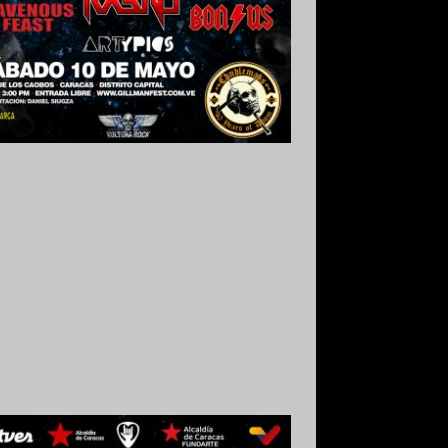
 Grabado y Mezclado en Valencia,
uela.