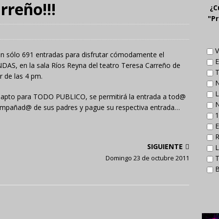
rreño!!!
¿C
"Pr
V
dan sólo 691 entradas para disfrutar cómodamente el
E
, en la sala Ríos Reyna del teatro Teresa Carreño de
T
r de las 4 pm.
N
L
es apto para TODO PUBLICO, se permitirá la entrada a tod@
N
mpañad@ de sus padres y pague su respectiva entrada…
1
E
R
SIGUIENTE
L
Domingo 23 de octubre 2011
T
B