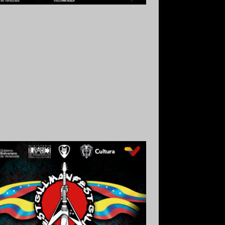
 Grabado y Mezclado en Valencia,
uela.