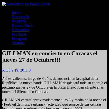
Inicio
Discografía
Biografía
Kultura Rock
Gillmanfest
Facebook
Instagram
Youtube
GILLMAN en concierto en Caracas el
jueves 27 de Octubre!!!
octubre 19, 2011
0
Así es valientes, luego de 4 años de ausencia en la capital de la
República, la nueva banda GILLMAN desplegará toda su energía el
próximo jueves 27 de Octubre en la plaza Diego Ibarra,frente a las
torres del Silencio en Caracas.
GILLMAN cerrará aproximadamente a las 8 y media de la noche el
«Festival de música urbana», actividad que renace de sus cenizas,
luego de que su primera edición se realizara en 2003.