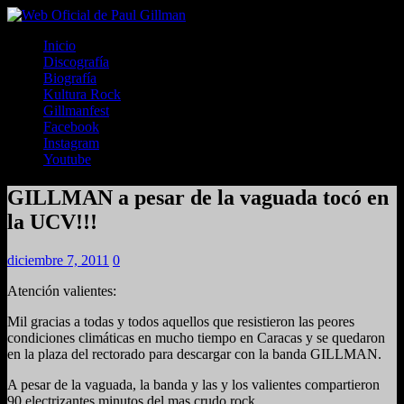
Inicio
Discografía
Biografía
Kultura Rock
Gillmanfest
Facebook
Instagram
Youtube
GILLMAN a pesar de la vaguada tocó en
la UCV!!!
diciembre 7, 2011
0
Atención valientes:
Mil gracias a todas y todos aquellos que resistieron las peores
condiciones climáticas en mucho tiempo en Caracas y se quedaron
en la plaza del rectorado para descargar con la banda GILLMAN.
A pesar de la vaguada, la banda y las y los valientes compartieron
90 electrizantes minutos del mas crudo rock.