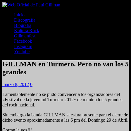
Inicio
Discografía
Biografía
Kultura Rock
Gillmanfest
Facebook
Instagram
Youtube
GILLMAN en Turmero. Pero no van los 5
grandes
marzo 8, 2012
0
Lamentablemente no se pudo convencer a los organizadores del
«Festival de la juventud Turmero 2012» de reunir a los 5 grandes
del rock nacional.
Sin embargo la banda GILLMAN si estara presente para el cierre de
dicho evento aproximadamente a las 6 pm del Domingo 29 de Abril.
Corran la voz!!!