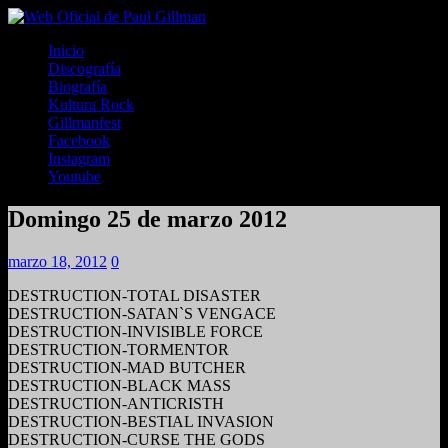
Inicio
Discografía
Biografía
Kultura Rock
Gillmanfest
Facebook
Instagram
Youtube
Domingo 25 de marzo 2012
marzo 18, 2012
0
DESTRUCTION-TOTAL DISASTER
DESTRUCTION-SATAN`S VENGACE
DESTRUCTION-INVISIBLE FORCE
DESTRUCTION-TORMENTOR
DESTRUCTION-MAD BUTCHER
DESTRUCTION-BLACK MASS
DESTRUCTION-ANTICRISTH
DESTRUCTION-BESTIAL INVASION
DESTRUCTION-CURSE THE GODS