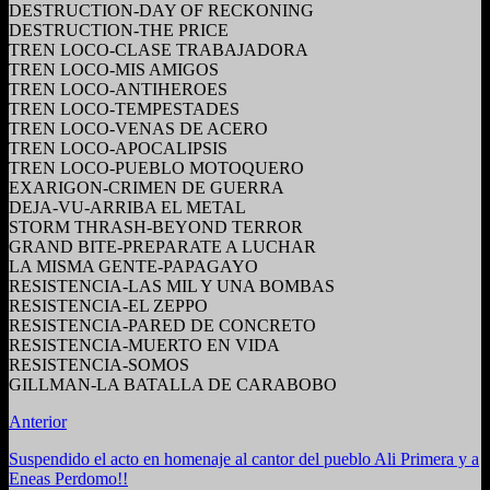
DESTRUCTION-DAY OF RECKONING
DESTRUCTION-THE PRICE
TREN LOCO-CLASE TRABAJADORA
TREN LOCO-MIS AMIGOS
TREN LOCO-ANTIHEROES
TREN LOCO-TEMPESTADES
TREN LOCO-VENAS DE ACERO
TREN LOCO-APOCALIPSIS
TREN LOCO-PUEBLO MOTOQUERO
EXARIGON-CRIMEN DE GUERRA
DEJA-VU-ARRIBA EL METAL
STORM THRASH-BEYOND TERROR
GRAND BITE-PREPARATE A LUCHAR
LA MISMA GENTE-PAPAGAYO
RESISTENCIA-LAS MIL Y UNA BOMBAS
RESISTENCIA-EL ZEPPO
RESISTENCIA-PARED DE CONCRETO
RESISTENCIA-MUERTO EN VIDA
RESISTENCIA-SOMOS
GILLMAN-LA BATALLA DE CARABOBO
Anterior
Suspendido el acto en homenaje al cantor del pueblo Ali Primera y a
Eneas Perdomo!!