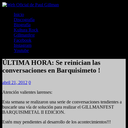
Inicio
Discografía
Biografía
Kultura Rock
Gillmanfest
Facebook
Instagram
Youtube
ÚLTIMA HORA: Se reinician las
conversaciones en Barquisimeto !
abril 21, 2012
0
Atención valientes larenses:
Esta semana se realizaron una serie de conversaciones tendientes a
buscarle una vía de solución para realizar el GILLMANFEST
BARQUISIMETAL II EDICION.
Estén muy pendientes al desarrollo de los acontecimientos!!!