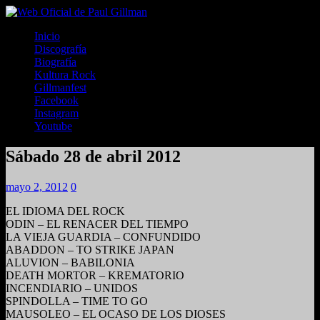
Inicio
Discografía
Biografía
Kultura Rock
Gillmanfest
Facebook
Instagram
Youtube
Sábado 28 de abril 2012
mayo 2, 2012
0
EL IDIOMA DEL ROCK
ODIN – EL RENACER DEL TIEMPO
LA VIEJA GUARDIA – CONFUNDIDO
ABADDON – TO STRIKE JAPAN
ALUVION – BABILONIA
DEATH MORTOR – KREMATORIO
INCENDIARIO – UNIDOS
SPINDOLLA – TIME TO GO
MAUSOLEO – EL OCASO DE LOS DIOSES