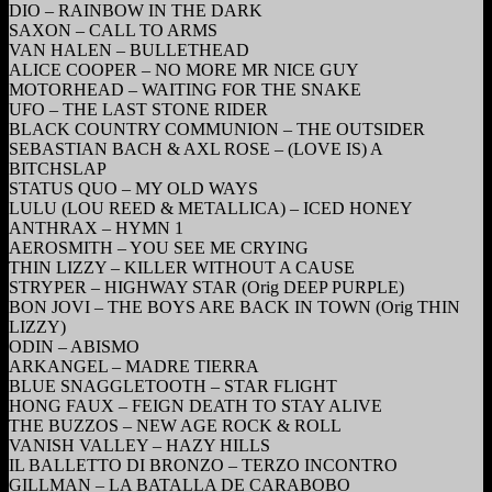
DIO – RAINBOW IN THE DARK
SAXON – CALL TO ARMS
VAN HALEN – BULLETHEAD
ALICE COOPER – NO MORE MR NICE GUY
MOTORHEAD – WAITING FOR THE SNAKE
UFO – THE LAST STONE RIDER
BLACK COUNTRY COMMUNION – THE OUTSIDER
SEBASTIAN BACH & AXL ROSE – (LOVE IS) A
BITCHSLAP
STATUS QUO – MY OLD WAYS
LULU (LOU REED & METALLICA) – ICED HONEY
ANTHRAX – HYMN 1
AEROSMITH – YOU SEE ME CRYING
THIN LIZZY – KILLER WITHOUT A CAUSE
STRYPER – HIGHWAY STAR (Orig DEEP PURPLE)
BON JOVI – THE BOYS ARE BACK IN TOWN (Orig THIN
LIZZY)
ODIN – ABISMO
ARKANGEL – MADRE TIERRA
BLUE SNAGGLETOOTH – STAR FLIGHT
HONG FAUX – FEIGN DEATH TO STAY ALIVE
THE BUZZOS – NEW AGE ROCK & ROLL
VANISH VALLEY – HAZY HILLS
IL BALLETTO DI BRONZO – TERZO INCONTRO
GILLMAN – LA BATALLA DE CARABOBO