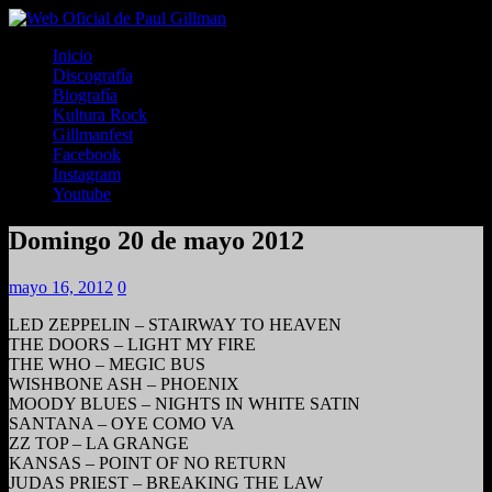
Inicio
Discografía
Biografía
Kultura Rock
Gillmanfest
Facebook
Instagram
Youtube
Domingo 20 de mayo 2012
mayo 16, 2012
0
LED ZEPPELIN – STAIRWAY TO HEAVEN
THE DOORS – LIGHT MY FIRE
THE WHO – MEGIC BUS
WISHBONE ASH – PHOENIX
MOODY BLUES – NIGHTS IN WHITE SATIN
SANTANA – OYE COMO VA
ZZ TOP – LA GRANGE
KANSAS – POINT OF NO RETURN
JUDAS PRIEST – BREAKING THE LAW