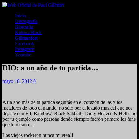
Inicio
Discografía
Biografía
Kultura Rock
Gillmanfest
Facebook
Instagram
Youtube
DIO: a un año de tu partida…
mayo 18, 2012
0
A un año más de tu partida seguirás en el corazón de las y los
metaleros de todo el mundo, no sólo por el legado musical que nos
dejaste con Elf, Rainbow, Black Sabbath, Dio y Heaven & Hell sino
por tu ejemplo como persona donde siempre fueron primero los fans
que tú mismo…
Los viejos rockeron nunca mueren!!!