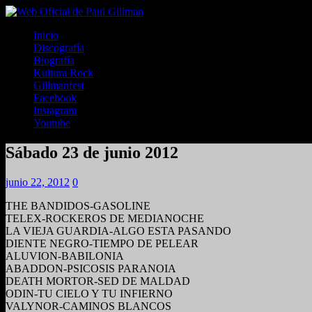
Inicio
Discografía
Biografía
Kultura Rock
Gillmanfest
Facebook
Instagram
Youtube
Sábado 23 de junio 2012
junio 22, 2012
0
THE BANDIDOS-GASOLINE
TELEX-ROCKEROS DE MEDIANOCHE
LA VIEJA GUARDIA-ALGO ESTA PASANDO
DIENTE NEGRO-TIEMPO DE PELEAR
ALUVION-BABILONIA
ABADDON-PSICOSIS PARANOIA
DEATH MORTOR-SED DE MALDAD
ODIN-TU CIELO Y TU INFIERNO
VALYNOR-CAMINOS BLANCOS