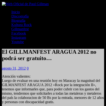
Inicio
Discografía
Biografía
Kultura Rock
Gillmanfest
Facebook
Instagram
Youtube
El GILLMANFEST ARAGUA 2012 no
podrá ser gratuito…
agosto 31, 2012
0
Atención valientes:
Luego de evaluar en una reunión hoy en Maracay la magnitud del
GILMANFEST ARAGUA 2012 «Rock por la integración II»,
tenemos que informarles que, para poder cubrir con los gastos del
mismo, tendremos que solicitarles a todas las metaleras y metaleros
del país la colaboracion de 50 Bs por la entrada, menores de 12 años
y personas con discapacidad gratis.