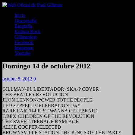
Inicio
Discografía
Biografía
Kultura Rock
Gillmanfest
Facebook
Instagram
Youtube
Domingo 14 de octubre 2012
octubre 8, 2012
0
GILLMAN-EL LIBERTADOR (SKA-P COVER)
THE BEATLES-REVOLUCION
JHON LENNON-POWER TOTHE PEOPLE
LED ZEPPEILI-CELEBRATION DAY
RARE EARTH-I JUST WANNA CELEBRATE
T.REX-CHILDREN OF THE REVOLUTION
THE SWEET-TEENAGE RAMPAGE
ALICE COOPER-ELECTED
BROWNSVILLE STATION-THE KINGS OF THE PARTY