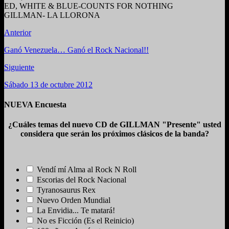
ED, WHITE & BLUE-COUNTS FOR NOTHING
GILLMAN- LA LLORONA
Anterior
Ganó Venezuela… Ganó el Rock Nacional!!
Siguiente
Sábado 13 de octubre 2012
NUEVA Encuesta
¿Cuáles temas del nuevo CD de GILLMAN "Presente" usted
considera que serán los próximos clásicos de la banda?
Vendí mí Alma al Rock N Roll
Escorias del Rock Nacional
Tyranosaurus Rex
Nuevo Orden Mundial
La Envidia... Te matará!
No es Ficción (Es el Reinicio)