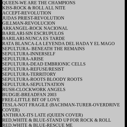
QUEEN-WE ARE THE CHAMPIONS
KISS-ROCK & ROLL ALL NITE
ACCEPT-REVOLUTION
JUDAS PRIEST-REVOLUTION
GILLMAN-REVOLUCION
ARKANGEL-ROCK NACIONAL
BARILARI-SIN ESCRUPULOS
BARILARI-NUNCA ES TARDE
RATA BLANCA-LA LEYENDA DEL HADA Y EL MAGO
SEPULTURA- BENEATH THE REMAINS
SEPULTURA-INNERSELF
SEPULTURA-ARISE
SEPULTURA-DEAD EMBRIONIC CELLS
SEPULTURA-REFUSE/RESIST
SEPULTURA-TERRITORY
SEPULTURA-ROOTS BLOODY ROOTS
SEPULTURA-SEPULTNATION
RUSH-CLOCKWORK ANGELS
BUDGIE-BREADFAN 2003
FREE-LITTLE BIT OF LOVE
TESLA-NOT FRAGILE (BACHMAN-TURER-OVERDRIVE
COVER)
ANTHRAX-ITS LATE (QUEEN COVER)
RED,WHITE & BLUE-STAND UP FOR ROCK & ROLL
RED,WHITE & BLUE-RESCUE ME