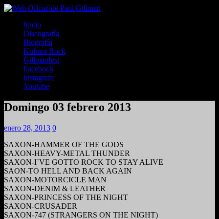
Inicio
Discografía
Biografía
Kultura Rock
Gillmanfest
Facebook
Instagram
Youtube
Domingo 03 febrero 2013
enero 28, 2013
0
SAXON-HAMMER OF THE GODS
SAXON-HEAVY-METAL THUNDER
SAXON-I`VE GOTTO ROCK TO STAY ALIVE
SAON-TO HELL AND BACK AGAIN
SAXON-MOTORCICLE MAN
SAXON-DENIM & LEATHER
SAXON-PRINCESS OF THE NIGHT
SAXON-CRUSADER
SAXON-747 (STRANGERS ON THE NIGHT)