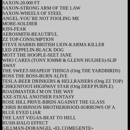
SAXON-20.000 FT
SAXON-STRONG ARM OF THE LAW
SAXON-WHEELS OF STEEL
ANGEL-YOU`RE NOT FOOLING ME
MORE-SOLDIER
KISS-FEAK
AEROSMITH-BEAUTIFUL
ZZ TOP-CONSUMPTION
STEVE HARRIS BRITISH LION-KARMA KILLER
LED ZEPPELIN-BLACK DOG
MOTT THE HOOPLE-SEET JANE
WHO CARES (TONY IOMMI & GLENN HUGHES)-SLIP
AWAY
THE SWEET-SHAPEOF THINGS (Orig THE YARDBIRDS)
ROSS THE BOSS-BURN ALIVE
TESLA-BEER DRINKERS & HELLRAISERS (Orig ZZ TOP)
CHIKENFOOT-HIGHWAY STAR (Orig DEEP PURPLE)
ROADMASTER-I`M ON THE WAY
AXE-STEAL ANOTHER FANTASY
ROSE HILL PRIVE-BIRDS AGAINST THE GLASS
CHRIS ROBINSON BROTHERHOOD-SORROWS OF A
BLUE EYED LIAR
THE LAST VEGAS-BEAT TO HELL
RUSH-HALO EFFECT
GILLMAN-DORANGEL «EL COMEGENTE»